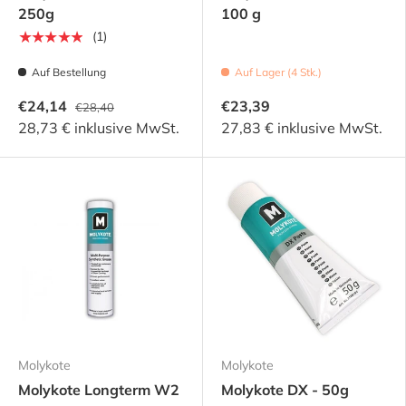
250g
100 g
★★★★★
(1)
Auf Bestellung
Auf Lager (4 Stk.)
€24,14
€23,39
€28,40
28,73 € inklusive MwSt.
27,83 € inklusive MwSt.
Molykote
Molykote
Molykote Longterm W2
Molykote DX - 50g