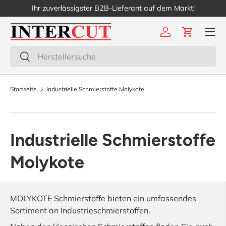
Ihr zuverlässigster B2B-Lieferant auf dem Markt!
Direkt zum Inhalt
Menü
Einloggen
Einkaufs
Suchen
Suchen
Startseite
Industrielle Schmierstoffe Molykote
Industrielle Schmierstoffe
Molykote
MOLYKOTE Schmierstoffe bieten ein umfassendes
Sortiment an Industrieschmierstoffen.