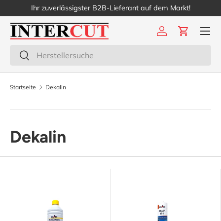
Ihr zuverlässigster B2B-Lieferant auf dem Markt!
Direkt zum Inhalt
Menü
Einloggen
Einkaufs
Suchen
Suchen
Startseite
Dekalin
Dekalin