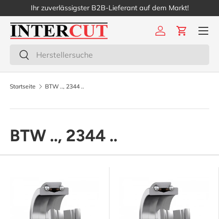
Ihr zuverlässigster B2B-Lieferant auf dem Markt!
Direkt zum Inhalt
Menü
Einloggen
Einkaufs
Suchen
Suchen
Startseite
BTW .., 2344 ..
BTW .., 2344 ..