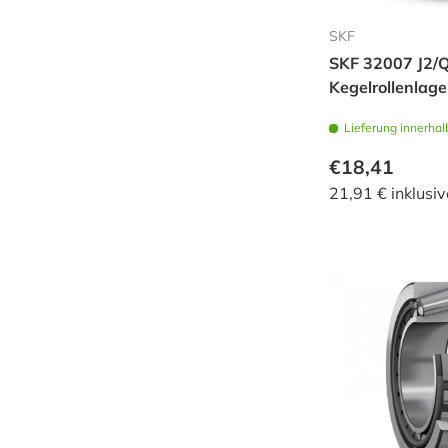
Blutaufnahme exzentrisch,
SKF
vollständig berechnet
Stütz-natv.. volle anzahl
SKF 32007 J2/
wälzkörper
Kegelrollenlage
Stützfuß na22..
Lieferung innerhal
Exzentrischer nukre..
vollrollenlager
€18,41
21,91 € inklusi