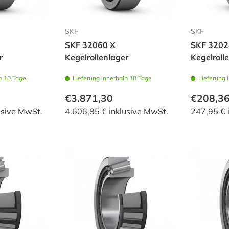
SKF
SKF
SKF 32060 X
SKF 3202
r
Kegelrollenlager
Kegelroll
b 10 Tage
Lieferung innerhalb 10 Tage
Lieferung 
€3.871,30
€208,3
usive MwSt.
4.606,85 € inklusive MwSt.
247,95 € 