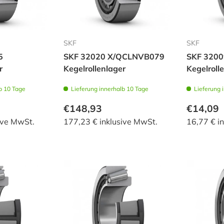
SKF
SKF
5
SKF 32020 X/QCLNVB079
SKF 3200
r
Kegelrollenlager
Kegelroll
b 10 Tage
Lieferung innerhalb 10 Tage
Lieferung 
€148,93
€14,09
ive MwSt.
177,23 € inklusive MwSt.
16,77 € i