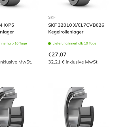
SKF
4 X/P5
SKF 32010 X/CL7CVB026
enlager
Kegelrollenlager
innerhalb 10 Tage
Lieferung innerhalb 10 Tage
6
€27,07
inklusive MwSt.
32,21 € inklusive MwSt.