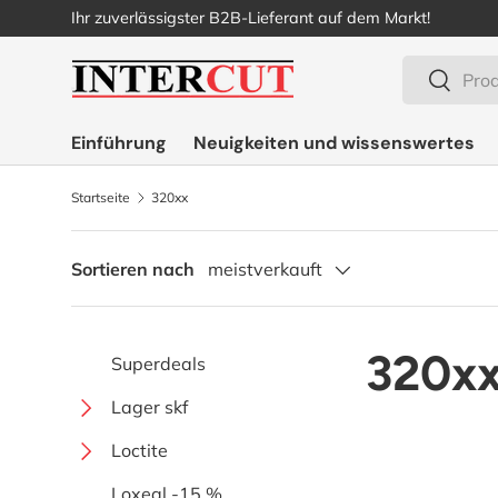
Ihr zuverlässigster B2B-Lieferant auf dem Markt!
Direkt zum Inhalt
Suchen
Suchen
Einführung
Neuigkeiten und wissenswertes
Startseite
320xx
Sortieren nach
meistverkauft
320x
Superdeals
Lager skf
Kugelsperre
Loctite
Einseitig erweiterte mit
Spezial
Sekundenkleber
Loxeal -15 %
schrauben
Solid oil mit festem öl
Lagereinheiten