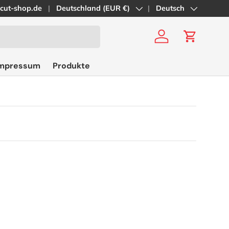
cut-shop.de
Land/Region
Deutschland (EUR €)
Sprache
Deutsch
Einloggen
Einkaufs
impressum
Produkte