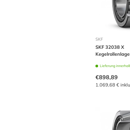
SKF
SKF 32038 X
Kegelrollenlage
Lieferung innerhal
€898,89
1.069,68 € inkl