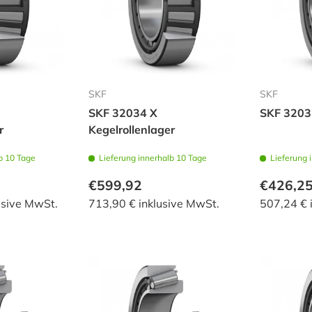
SKF
SKF
SKF 32034 X
SKF 32032
r
Kegelrollenlager
b 10 Tage
Lieferung innerhalb 10 Tage
Lieferung 
€599,92
€426,2
usive MwSt.
713,90 € inklusive MwSt.
507,24 € 