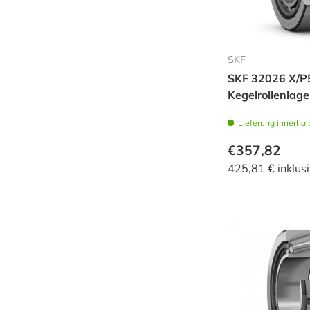
SKF
SKF 32026 X/P
Kegelrollenlage
Lieferung innerhal
€357,82
425,81 € inklus