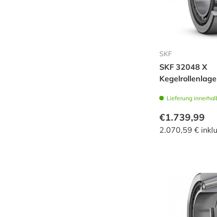
SKF
SKF 32048 X
Kegelrollenlage
Lieferung innerhal
€1.739,99
2.070,59 € inkl