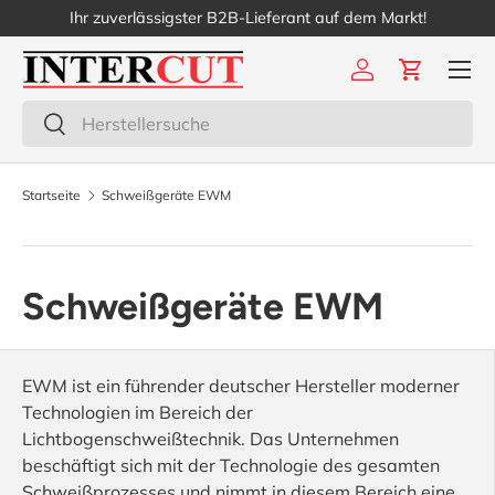
Ihr zuverlässigster B2B-Lieferant auf dem Markt!
Direkt zum Inhalt
Menü
Einloggen
Einkaufs
Suchen
Suchen
Startseite
Schweißgeräte EWM
Schweißgeräte EWM
EWM ist ein führender deutscher Hersteller moderner
Technologien im Bereich der
Lichtbogenschweißtechnik. Das Unternehmen
beschäftigt sich mit der Technologie des gesamten
Schweißprozesses und nimmt in diesem Bereich eine