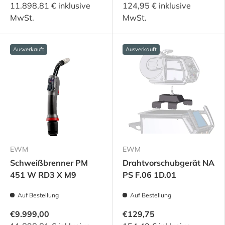
11.898,81 € inklusive
124,95 € inklusive
MwSt.
MwSt.
Ausverkauft
Ausverkauft
EWM
EWM
Schweißbrenner PM
Drahtvorschubgerät NA
451 W RD3 X M9
PS F.06 1D.01
Auf Bestellung
Auf Bestellung
€9.999,00
€129,75