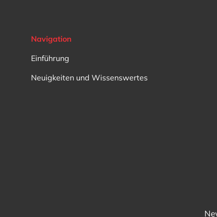
Abnehmbarer kr..
Blutaufnahme exzentrisch,
vollständig berechnet
Navigation
Stütz-natv.. volle anzahl
wälzkörper
Einführung
Stützfuß na22..
Exzentrischer nukre..
Neuigkeiten und Wissenswertes
vollrollenlager
New