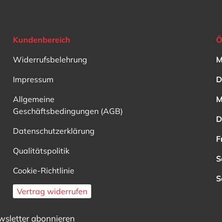
Kundenbereich
Ö
Widerrufsbelehrung
M
Impressum
D
Allgemeine
M
Geschäftsbedingungen (AGB)
D
Datenschutzerklärung
F
Qualitätspolitik
S
Cookie-Richtlinie
S
Vertrag widerrufen
sletter abonnieren