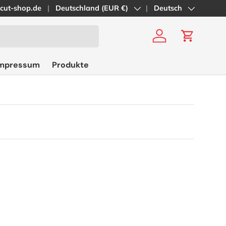
cut-shop.de
Land/Region
Deutschland (EUR €)
Sprache
Deutsch
Einloggen
Einkaufs
impressum
Produkte