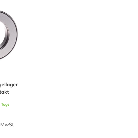
ellager
takt
0 Tage
e MwSt.