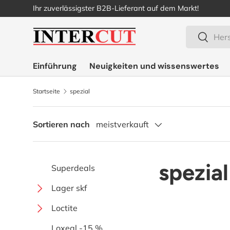
Ihr zuverlässigster B2B-Lieferant auf dem Markt!
Direkt zum Inhalt
Suchen
Suchen
Einführung
Neuigkeiten und wissenswertes
Startseite
spezial
Sortieren nach
meistverkauft
spezial
Superdeals
Lager skf
Kugelsperre
Loctite
Einseitig erweiterte mit
Spezial
Sekundenkleber
Loxeal -15 %
schrauben
Solid oil mit festem öl
Lagereinheiten