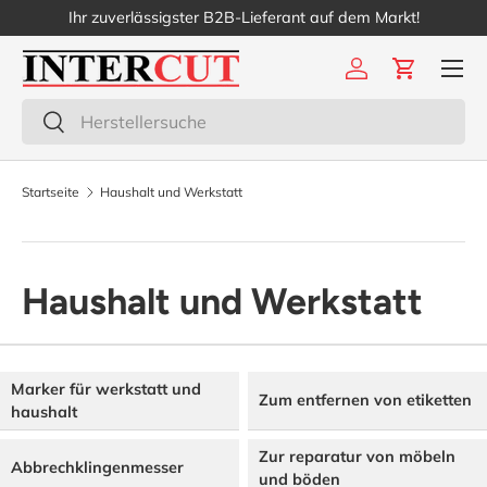
Ihr zuverlässigster B2B-Lieferant auf dem Markt!
Direkt zum Inhalt
Menü
Einloggen
Einkaufs
Suchen
Suchen
Startseite
Haushalt und Werkstatt
Haushalt und Werkstatt
Marker für werkstatt und
Zum entfernen von etiketten
haushalt
Zur reparatur von möbeln
Abbrechklingenmesser
und böden